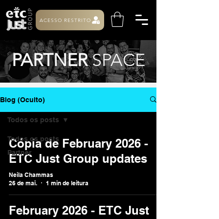
ACESSO RESTRITO
PARTNER
SPACE
Blog (Oculto)
Todos os posts
Todos os posts
Cópia de February 2026 -
Partner
ETC Just Group updates
Neila Chammas
26 de mai.
1 min de leitura
February 2026 - ETC Just